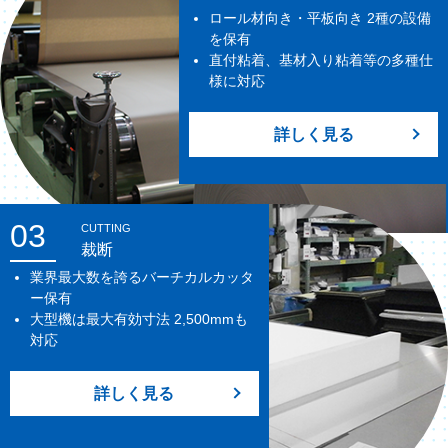
ロール材向き・平板向き 2種の設備
を保有
直付粘着、基材入り粘着等の多種仕
様に対応
詳しく見る
03
CUTTING
裁断
業界最大数を誇るバーチカルカッタ
ー保有
大型機は最大有効寸法 2,500mmも
対応
詳しく見る