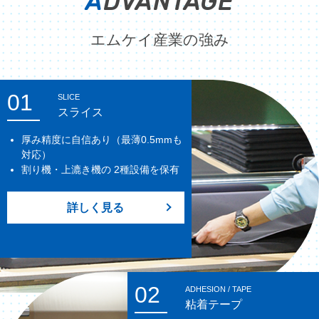
A
DVANTAGE
エムケイ産業の強み
01
SLICE
スライス
厚み精度に自信あり（最薄0.5mmも
対応）
割り機・上漉き機の 2種設備を保有
詳しく見る
02
ADHESION / TAPE
粘着テープ